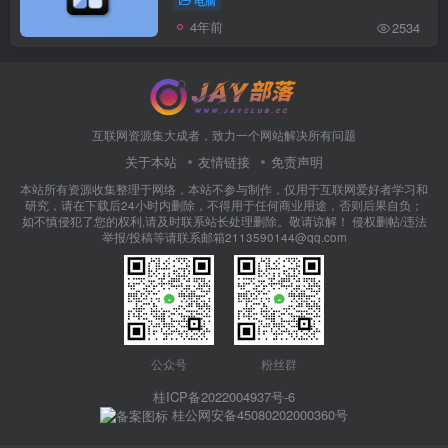
4年前
2534
互联网资源集大成者，致力一个网站解决所有问题
关于本站
友情链接
免责声明
本站所有资源收集整理于网络，本站不参与制作，仅用于互联网爱好者学习和
研究，请在下载后24小时内删除，不得用于任何商业用途，否则后果自负；
如不慎侵犯了您的权利,请及时联系站长处理删除。敬请谅解！ 侵权删帖/违法
举报/投稿等请联系邮箱2113590144@qq.com
公众号
粉丝群
桂ICP备2022004937号-6
桂公网安备45080202000360号