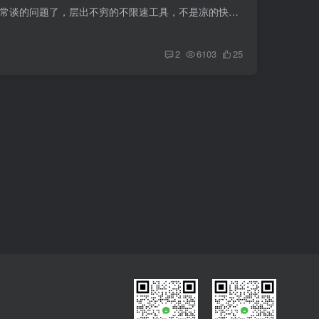
教程简介百度网盘不限速下载一直是老生常谈的问题了，层出不穷的不限速工具，不是凉的快就是做任务狂恰饭；考虑到大部分小白，IDM讲烂了，本期不做介绍，限于篇幅的原因，本期仅分享自测最简单...
2
6103
25