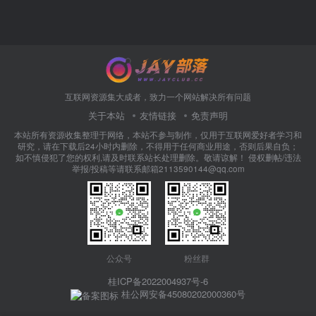
互联网资源集大成者，致力一个网站解决所有问题
关于本站
友情链接
免责声明
本站所有资源收集整理于网络，本站不参与制作，仅用于互联网爱好者学习和
研究，请在下载后24小时内删除，不得用于任何商业用途，否则后果自负；
如不慎侵犯了您的权利,请及时联系站长处理删除。敬请谅解！ 侵权删帖/违法
举报/投稿等请联系邮箱2113590144@qq.com
公众号
粉丝群
桂ICP备2022004937号-6
桂公网安备45080202000360号