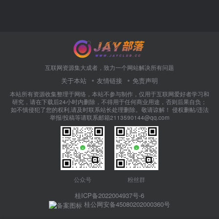
互联网资源集大成者，致力一个网站解决所有问题
关于本站
友情链接
免责声明
本站所有资源收集整理于网络，本站不参与制作，仅用于互联网爱好者学习和
研究，请在下载后24小时内删除，不得用于任何商业用途，否则后果自负；
如不慎侵犯了您的权利,请及时联系站长处理删除。敬请谅解！ 侵权删帖/违法
举报/投稿等请联系邮箱2113590144@qq.com
公众号
粉丝群
桂ICP备2022004937号-6
桂公网安备45080202000360号