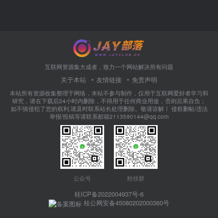
互联网资源集大成者，致力一个网站解决所有问题
关于本站
友情链接
免责声明
本站所有资源收集整理于网络，本站不参与制作，仅用于互联网爱好者学习和
研究，请在下载后24小时内删除，不得用于任何商业用途，否则后果自负；
如不慎侵犯了您的权利,请及时联系站长处理删除。敬请谅解！ 侵权删帖/违法
举报/投稿等请联系邮箱2113590144@qq.com
公众号
粉丝群
桂ICP备2022004937号-6
桂公网安备45080202000360号