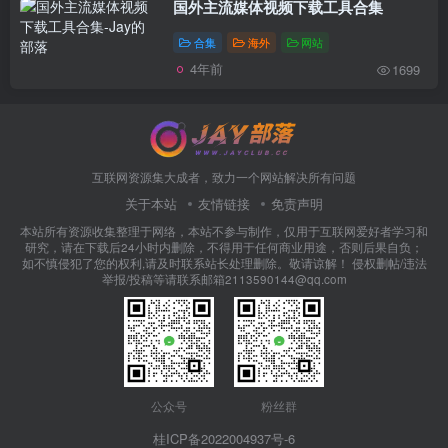
国外主流媒体视频下载工具合集
合集
海外
网站
4年前
1699
互联网资源集大成者，致力一个网站解决所有问题
关于本站
友情链接
免责声明
本站所有资源收集整理于网络，本站不参与制作，仅用于互联网爱好者学习和
研究，请在下载后24小时内删除，不得用于任何商业用途，否则后果自负；
如不慎侵犯了您的权利,请及时联系站长处理删除。敬请谅解！ 侵权删帖/违法
举报/投稿等请联系邮箱2113590144@qq.com
公众号
粉丝群
桂ICP备2022004937号-6