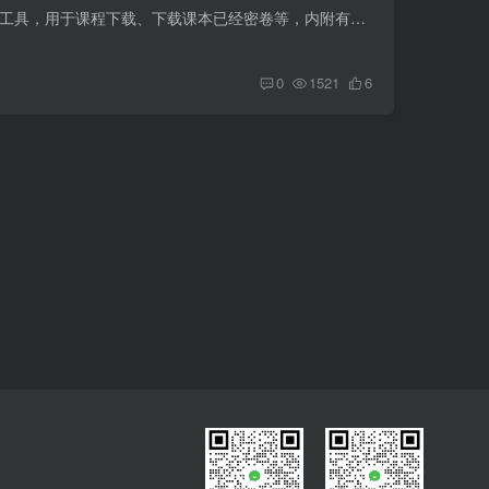
学而思下载器是一款功能强大的试题下载工具，用于课程下载、下载课本已经密卷等，内附有答案下载和网站 这款工具可以帮你快速下载学而思平台上的各种优质的试卷资源，包括模拟卷和历年的真题试...
0
1521
6