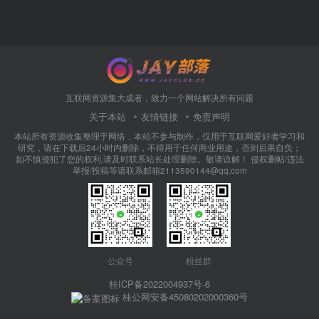
互联网资源集大成者，致力一个网站解决所有问题
关于本站
友情链接
免责声明
本站所有资源收集整理于网络，本站不参与制作，仅用于互联网爱好者学习和
研究，请在下载后24小时内删除，不得用于任何商业用途，否则后果自负；
如不慎侵犯了您的权利,请及时联系站长处理删除。敬请谅解！ 侵权删帖/违法
举报/投稿等请联系邮箱2113590144@qq.com
公众号
粉丝群
桂ICP备2022004937号-6
桂公网安备45080202000360号