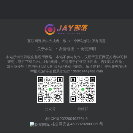
互联网资源集大成者，致力一个网站解决所有问题
关于本站
友情链接
免责声明
本站所有资源收集整理于网络，本站不参与制作，仅用于互联网爱好者学习和
研究，请在下载后24小时内删除，不得用于任何商业用途，否则后果自负；
如不慎侵犯了您的权利,请及时联系站长处理删除。敬请谅解！ 侵权删帖/违法
举报/投稿等请联系邮箱2113590144@qq.com
公众号
粉丝群
桂ICP备2022004937号-6
桂公网安备45080202000360号