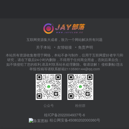
互联网资源集大成者，致力一个网站解决所有问题
关于本站
友情链接
免责声明
本站所有资源收集整理于网络，本站不参与制作，仅用于互联网爱好者学习和
研究，请在下载后24小时内删除，不得用于任何商业用途，否则后果自负；
如不慎侵犯了您的权利,请及时联系站长处理删除。敬请谅解！ 侵权删帖/违法
举报/投稿等请联系邮箱2113590144@qq.com
公众号
粉丝群
桂ICP备2022004937号-6
桂公网安备45080202000360号