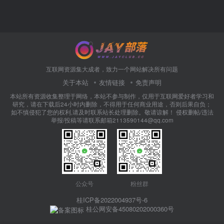
互联网资源集大成者，致力一个网站解决所有问题
关于本站
友情链接
免责声明
本站所有资源收集整理于网络，本站不参与制作，仅用于互联网爱好者学习和
研究，请在下载后24小时内删除，不得用于任何商业用途，否则后果自负；
如不慎侵犯了您的权利,请及时联系站长处理删除。敬请谅解！ 侵权删帖/违法
举报/投稿等请联系邮箱2113590144@qq.com
公众号
粉丝群
桂ICP备2022004937号-6
桂公网安备45080202000360号