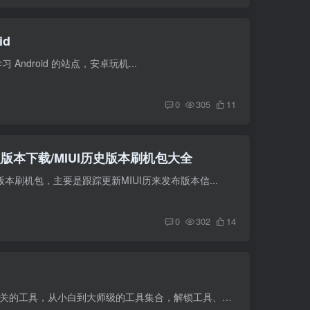
id
学习 Android 的站点，安卓玩机...
0
305
11
版本下载/MIUI历史版本刷机包大全
史版本刷机包，主要是跟踪更新MIUI历来发布版本信...
0
302
14
这个网站玩机资源合集，收集一些刷机相关的工具，从小白到大师级的工具集合，解锁工具、TWRP下载、Magisk下载