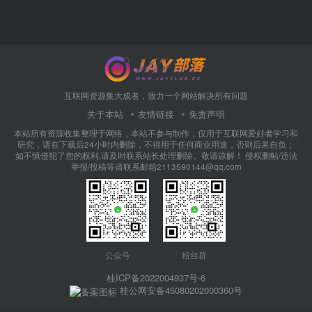
互联网资源集大成者，致力一个网站解决所有问题
关于本站
友情链接
免责声明
本站所有资源收集整理于网络，本站不参与制作，仅用于互联网爱好者学习和
研究，请在下载后24小时内删除，不得用于任何商业用途，否则后果自负；
如不慎侵犯了您的权利,请及时联系站长处理删除。敬请谅解！ 侵权删帖/违法
举报/投稿等请联系邮箱2113590144@qq.com
公众号
粉丝群
桂ICP备2022004937号-6
桂公网安备45080202000360号