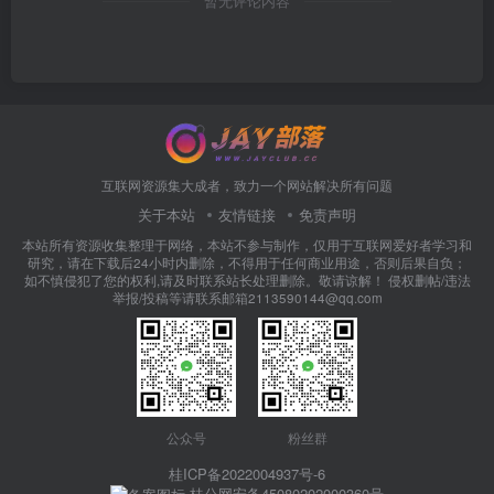
暂无评论内容
互联网资源集大成者，致力一个网站解决所有问题
关于本站
友情链接
免责声明
本站所有资源收集整理于网络，本站不参与制作，仅用于互联网爱好者学习和
研究，请在下载后24小时内删除，不得用于任何商业用途，否则后果自负；
如不慎侵犯了您的权利,请及时联系站长处理删除。敬请谅解！ 侵权删帖/违法
举报/投稿等请联系邮箱2113590144@qq.com
公众号
粉丝群
桂ICP备2022004937号-6
桂公网安备45080202000360号