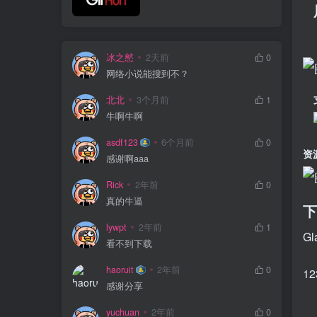
冰之憖
2天前
0
网络小说能搜到不？
北北
3个月前
1
牛啊牛啊
asdf123
6个月前
0
资
感谢啊aaa
Rick
2年前
0
真的牛逼
下
lywpt
2年前
1
G
看不到下载
haoruit
2年前
0
1
感谢分享
yuchuan
2年前
0