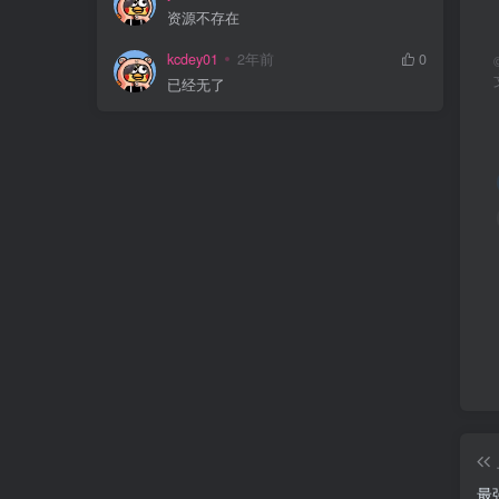
资源不存在
kcdey01
2年前
0
已经无了
最强