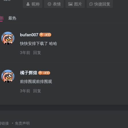
昵称
表情
图片
快捷回复
新
最热
bufan007
快快安排下载了 哈哈
3年前
回复
橘子辉煌
前排围观前排围观
3年前
回复
情链接
免责声明