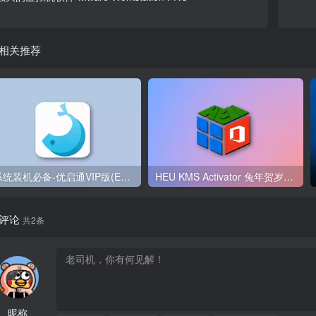
相关推荐
系统装机必备-优启通VIP版(EasyU)
HEU KMS Activator 兔年贺岁版，KMS激活利器
评论
共2条
昵称