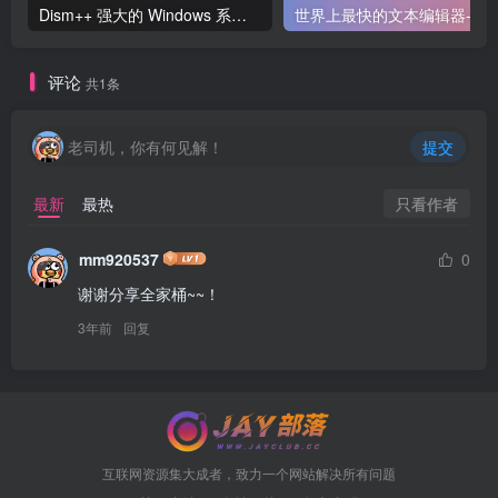
Dism++ 强大的 Windows 系统优化工具
世界上最快的文
评论
共1条
老司机，你有何见解！
提交
只看作者
最新
最热
mm920537
0
谢谢分享全家桶~~！
3年前
回复
互联网资源集大成者，致力一个网站解决所有问题