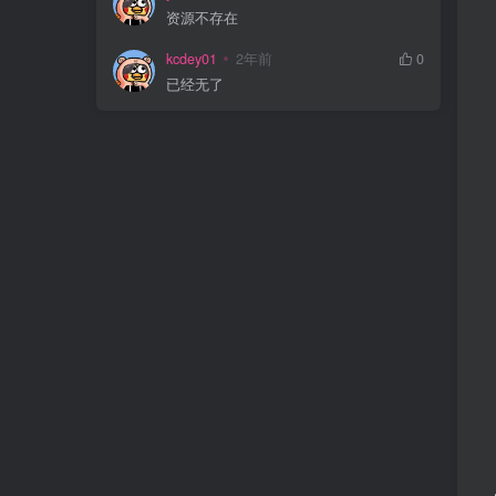
资源不存在
kcdey01
2年前
0
已经无了