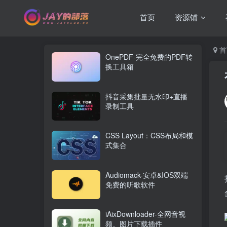
首页
资源铺
首
OnePDF-完全免费的PDF转
换工具箱
抖音采集批量无水印+直播
录制工具
CSS Layout：CSS布局和模
式集合
Audiomack-安卓&IOS双端
免费的听歌软件
iAixDownloader-全网音视
频、图片下载插件