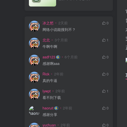
冰之憖
2天前
0
网络小说能搜到不？
北北
3个月前
1
牛啊牛啊
asdf123
6个月前
0
感谢啊aaa
Rick
2年前
0
真的牛逼
lywpt
2年前
1
看不到下载
haoruit
2年前
0
感谢分享
yuchuan
2年前
0