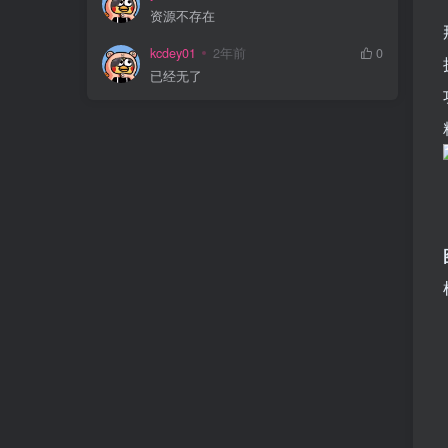
资源不存在
kcdey01
2年前
0
已经无了