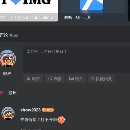
在线批量图片编辑器-iLoveIMG
图贴士GIF工具
评论
共5条
昵称
昵称
表情
图片
快捷回复
新
最热
show2023
专属链接？打不开啊