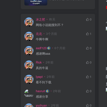
作画
冰之憖
昨天
0
网络小说能搜到不？
北北
3个月前
1
牛啊牛啊
asdf123
6个月前
0
感谢啊aaa
Rick
2年前
0
真的牛逼
lywpt
2年前
1
看不到下载
haoruit
2年前
0
感谢分享
yuchuan
2年前
0