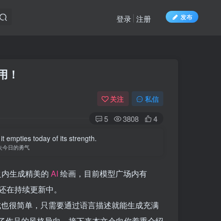
发布
登录
注册
用！
关注
私信
5
3808
4
t empties today of its strength.
失今日的勇气
钟之内生成精美的
AI
绘画，目前模型广场内有
且还在持续更新中。
方式也很简单，只需要通过语言描述就能生成充满
了作品的风格导向。接下来本文会向你着重介绍