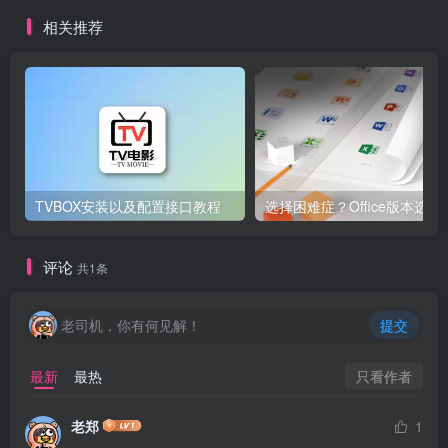
相关推荐
TVBOX安装以及配置接口教程
选择困难症？Of
评论
共1条
老司机，你有何见解！
提交
只看作者
最新
最热
老郑
1