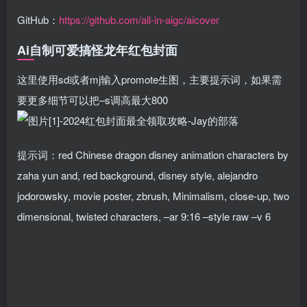
GitHub：
https://github.com/all-in-aigc/aicover
Ai自制可爱搞怪龙年红包封面
这里使用sd或者mj输入promote生图，主要提示词，如果需
要更多细节可以把–s调高最大800
提示词：red Chinese dragon disney animation characters by
zaha yun and, red background, disney style, alejandro
jodorowsky, movie poster, zbrush, Minimalism, close-up, two
dimensional, twisted characters, –ar 9:16 –style raw –v 6