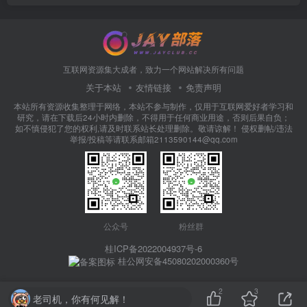
互联网资源集大成者，致力一个网站解决所有问题
关于本站
友情链接
免责声明
本站所有资源收集整理于网络，本站不参与制作，仅用于互联网爱好者学习和
研究，请在下载后24小时内删除，不得用于任何商业用途，否则后果自负；
如不慎侵犯了您的权利,请及时联系站长处理删除。敬请谅解！ 侵权删帖/违法
举报/投稿等请联系邮箱2113590144@qq.com
公众号
粉丝群
桂ICP备2022004937号-6
桂公网安备45080202000360号
2
3
老司机，你有何见解！