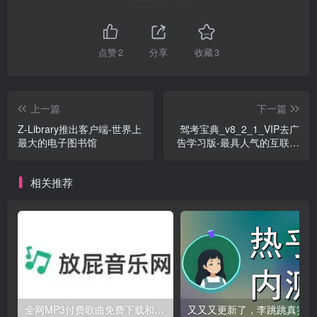
点赞
2
分享
收藏
3
上一篇
下一篇
Z-Library推出客户端-世界上
驾考宝典_v8_2_1_VIP去广
最大的电子图书馆
告学习版-最具人气的互联网
驾照考试学车平台
相关推荐
全网MP3付费歌曲免费下载和在线播放-放屁音乐网
又