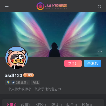
关注
私信
asdf123
2枚徽章
湖北
一个人伟大或渺小，取决于他的意志力
文章
0
收藏
0
评论
1
版块
0
帖子
0
粉丝
0