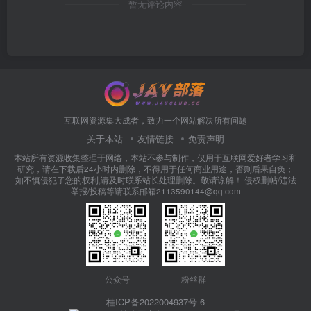
暂无评论内容
互联网资源集大成者，致力一个网站解决所有问题
关于本站
友情链接
免责声明
本站所有资源收集整理于网络，本站不参与制作，仅用于互联网爱好者学习和
研究，请在下载后24小时内删除，不得用于任何商业用途，否则后果自负；
如不慎侵犯了您的权利,请及时联系站长处理删除。敬请谅解！ 侵权删帖/违法
举报/投稿等请联系邮箱2113590144@qq.com
公众号
粉丝群
桂ICP备2022004937号-6