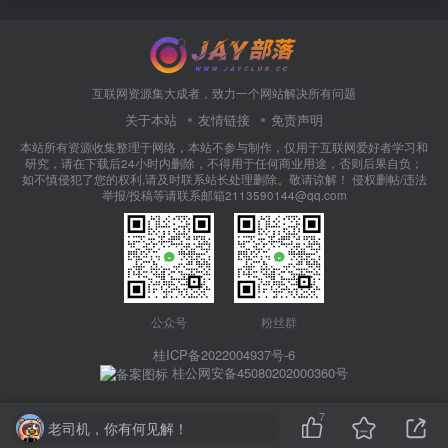
互联网资源集大成者，致力一个网站解决所有问题
关于本站
友情链接
免责声明
本站所有资源收集整理于网络，本站不参与制作，仅用于互联网爱好者学习和
研究，请在下载后24小时内删除，不得用于任何商业用途，否则后果自负；
如不慎侵犯了您的权利,请及时联系站长处理删除。敬请谅解！ 侵权删帖/违法
举报/投稿等请联系邮箱2113590144@qq.com
公众号
粉丝群
桂ICP备2022004937号-6
桂公网安备45080202000360号
7
老司机，你有何见解！