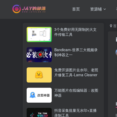
首页
资源铺
首
3个免费好用无限制的大文
件传输工具
Bandicam-世界三大视频录
制神器之一
免费开源图片去水印、老照
片修复工具-Lama Cleaner
万能图片在线编辑器：改图
神器
抖音采集批量无水印+直播
录制工具