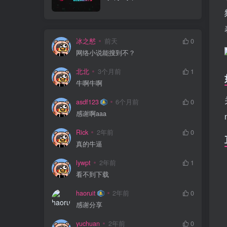
冰之憖
前天
0
网络小说能搜到不？
北北
3个月前
1
牛啊牛啊
asdf123
6个月前
0
感谢啊aaa
Rick
2年前
0
真的牛逼
lywpt
2年前
1
看不到下载
haoruit
2年前
0
感谢分享
yuchuan
2年前
0