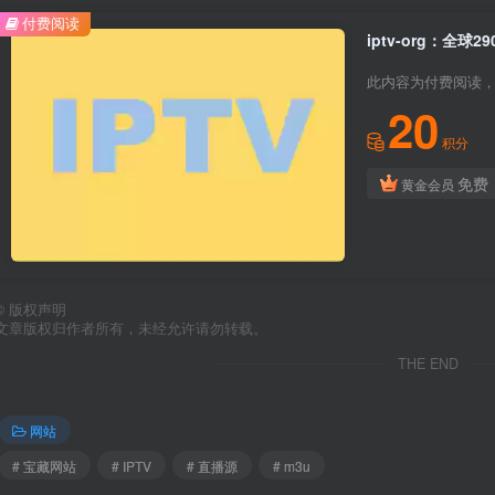
付费阅读
iptv-org：全球2
此内容为付费阅读
20
积分
免费
黄金会员
©
版权声明
文章版权归作者所有，未经允许请勿转载。
THE END
网站
# 宝藏网站
# IPTV
# 直播源
# m3u