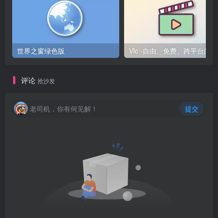
世界之窗绿色版
V
评论
抢沙发
老司机，你有何见解！
提交