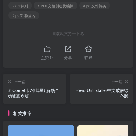
# ocr识别
# PDF文档创建及编辑
# pdf文件转换
# pdf注释签名
喜欢就支持一下吧
点赞
14
分享
收藏
上一篇
下一篇
BitComet(比特彗星) 解锁全
Revo Uninstaller中文破解绿
功能豪华版
色版
相关推荐