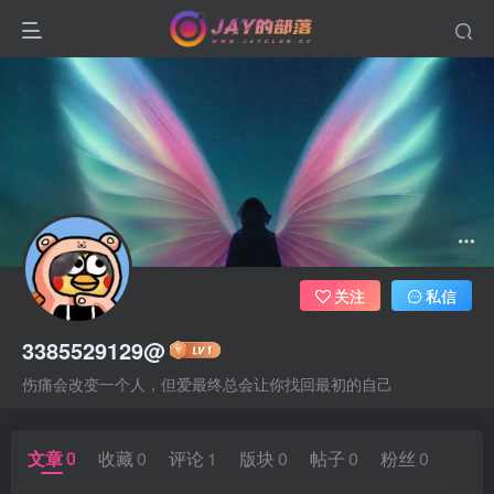
关注
私信
3385529129@
伤痛会改变一个人，但爱最终总会让你找回最初的自己
文章
0
收藏
0
评论
1
版块
0
帖子
0
粉丝
0