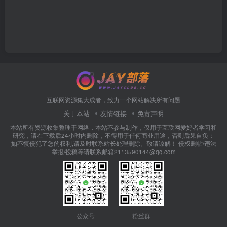
互联网资源集大成者，致力一个网站解决所有问题
关于本站
友情链接
免责声明
本站所有资源收集整理于网络，本站不参与制作，仅用于互联网爱好者学习和
研究，请在下载后24小时内删除，不得用于任何商业用途，否则后果自负；
如不慎侵犯了您的权利,请及时联系站长处理删除。敬请谅解！ 侵权删帖/违法
举报/投稿等请联系邮箱2113590144@qq.com
公众号
粉丝群