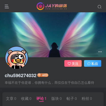
关注
私信
chu596274032
幸福不在于你是谁，你拥有什么，而仅仅在于你自己怎么看待
文章
0
收藏
0
评论
1
版块
0
帖子
0
粉丝
0