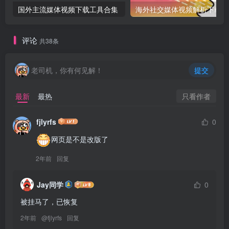
国外主流媒体视频下载工具合集
海外
评论
共38条
老司机，你有何见解！
提交
只看作者
最新
最热
fjlyrfs
0
网页是不是改版了
2年前
回复
Jay同学
0
被挂马了，已恢复
2年前
@
fjlyrfs
回复