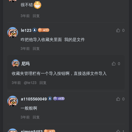
很不错
3年前
回复
le123
0
咋把他导入收藏夹里面  我的是文件
3年前
回复
尼玛
0
收藏夹管理栏有一个导入按钮啊，直接选择文件导入
3年前
@
le123
回复
a1105560049
0
一般般啊
3年前
回复
simon5453
1