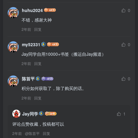
huhu2024
0
不错，感谢大神
2年前
回复
my52331
0
Jay同学自用10000+书签（搬运自Jay频道）
2年前
回复
陈首平
0
积分如何获取了，除了购买的话。
2年前
回复
Jay同学
1
评论点赞收藏，投稿都可以
2年前
@
陈首平
回复