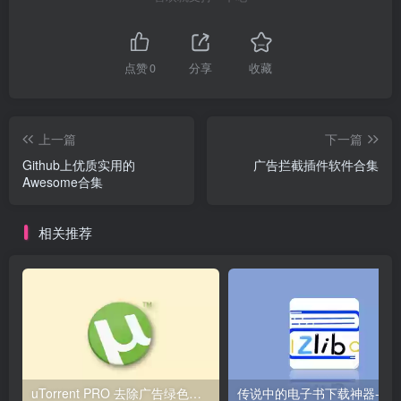
点赞
0
分享
收藏
上一篇
下一篇
Github上优质实用的
广告拦截插件软件合集
Awesome合集
相关推荐
uTorrent PRO 去除广告绿色版-号称全球排名第一的BT下载客户端
传