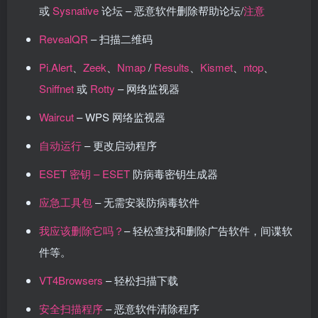
或
Sysnative
论坛 – 恶意软件删除帮助论坛/
注意
RevealQR
– 扫描二维码
Pi.Alert
、
Zeek
、
Nmap
/
Results
、
Kismet
、
ntop
、
Sniffnet
或
Rotty
– 网络监视器
Waircut
– WPS 网络监视器
自动运行
– 更改启动程序
ESET 密钥 – ESET
防病毒密钥生成器
应急工具包
– 无需安装防病毒软件
我应该删除它吗？
– 轻松查找和删除广告软件，间谍软
件等。
VT4Browsers
– 轻松扫描下载
安全扫描程序
– 恶意软件清除程序