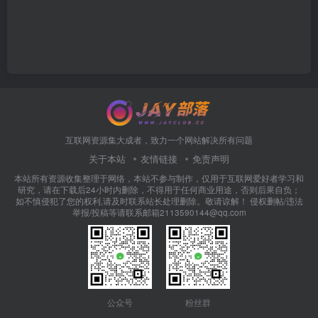
互联网资源集大成者，致力一个网站解决所有问题
关于本站
友情链接
免责声明
本站所有资源收集整理于网络，本站不参与制作，仅用于互联网爱好者学习和
研究，请在下载后24小时内删除，不得用于任何商业用途，否则后果自负；
如不慎侵犯了您的权利,请及时联系站长处理删除。敬请谅解！ 侵权删帖/违法
举报/投稿等请联系邮箱2113590144@qq.com
公众号
粉丝群