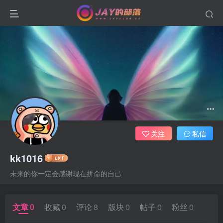
关注
私信
kk1016
未来的你一定会感谢现在拼命的自己
文章
0
收藏
0
评论
8
版块
0
帖子
0
粉丝
0