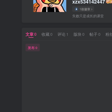
xzx534142447
1枚徽章
失败只是成长的课堂
文章
0
收藏
0
评论
1
版块
0
帖子
0
粉
发布
0