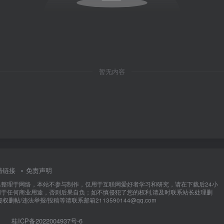
暂无内容
情链接
免责声明
集整理于网络，本站不参与制作，仅用于互联网爱好者学习和研究，请在下载后24小
用于任何商业用途，否则后果自负；如不慎侵犯了您的权利,请及时联系站长处理删
权删帖/违法举报/投稿等请联系邮箱2113590144@qq.com
桂ICP备2022004937号-6