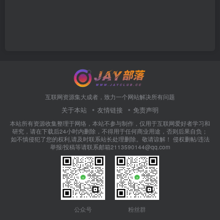
互联网资源集大成者，致力一个网站解决所有问题
关于本站
友情链接
免责声明
本站所有资源收集整理于网络，本站不参与制作，仅用于互联网爱好者学习和
研究，请在下载后24小时内删除，不得用于任何商业用途，否则后果自负；
如不慎侵犯了您的权利,请及时联系站长处理删除。敬请谅解！ 侵权删帖/违法
举报/投稿等请联系邮箱2113590144@qq.com
公众号
粉丝群