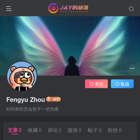
关注
私信
Fengyu Zhou
时间和经历会抚平一切伤痛
文章
0
收藏
0
评论
3
版块
0
帖子
0
粉丝
0