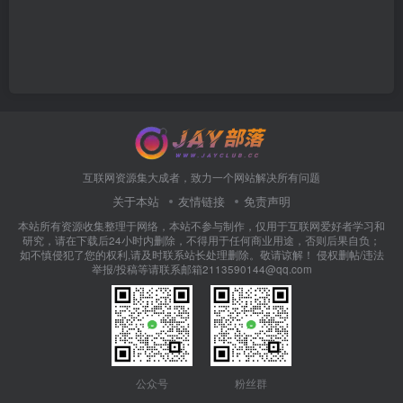
互联网资源集大成者，致力一个网站解决所有问题
关于本站
友情链接
免责声明
本站所有资源收集整理于网络，本站不参与制作，仅用于互联网爱好者学习和
研究，请在下载后24小时内删除，不得用于任何商业用途，否则后果自负；
如不慎侵犯了您的权利,请及时联系站长处理删除。敬请谅解！ 侵权删帖/违法
举报/投稿等请联系邮箱2113590144@qq.com
公众号
粉丝群