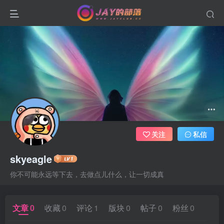
关注
私信
skyeagle
你不可能永远等下去，去做点儿什么，让一切成真
文章
0
收藏
0
评论
1
版块
0
帖子
0
粉丝
0