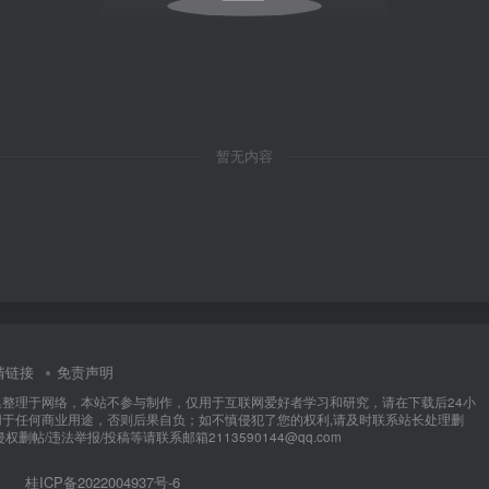
暂无内容
情链接
免责声明
集整理于网络，本站不参与制作，仅用于互联网爱好者学习和研究，请在下载后24小
用于任何商业用途，否则后果自负；如不慎侵犯了您的权利,请及时联系站长处理删
权删帖/违法举报/投稿等请联系邮箱2113590144@qq.com
桂ICP备2022004937号-6