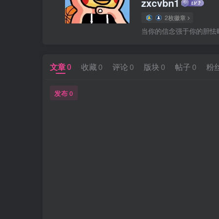
zxcvbn1
2枚徽章
当你的信念强于你的胆怯
文章
0
收藏
0
评论
0
版块
0
帖子
0
粉
发布
0