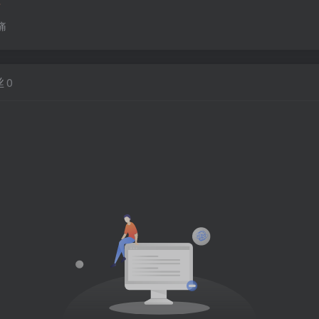
痛
丝
0