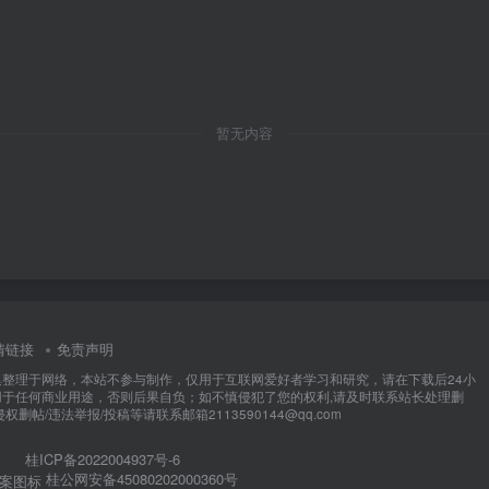
暂无内容
情链接
免责声明
集整理于网络，本站不参与制作，仅用于互联网爱好者学习和研究，请在下载后24小
用于任何商业用途，否则后果自负；如不慎侵犯了您的权利,请及时联系站长处理删
权删帖/违法举报/投稿等请联系邮箱2113590144@qq.com
桂ICP备2022004937号-6
桂公网安备45080202000360号