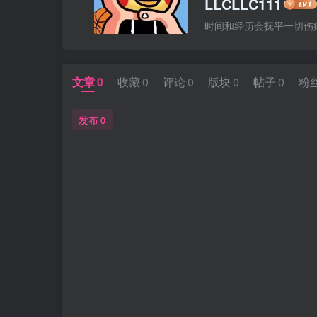
LLCLLC111
时间和经历会抚平一切伤
文章
0
收藏
0
评论
0
版块
0
帖子
0
粉
发布
0