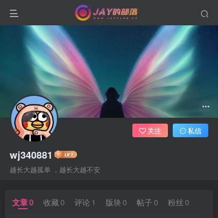
关注
私信
wj340881
越长大越孤单 ，越长大越不安
文章
0
收藏
0
评论
1
版块
0
帖子
0
粉丝
0