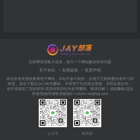
互联网资源集大成者，致力一个网站解决所有问题
关于本站
友情链接
免责声明
本站所有资源收集整理于网络，本站不参与制作，仅用于互联网爱好者学习和
研究，请在下载后24小时内删除，不得用于任何商业用途，否则后果自负；
如不慎侵犯了您的权利,请及时联系站长处理删除。敬请谅解！ 侵权删帖/违法
举报/投稿等请联系邮箱2113590144@qq.com
公众号
粉丝群