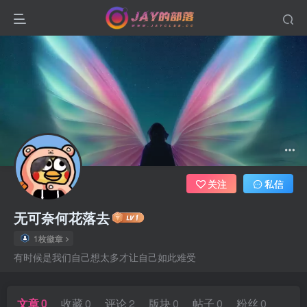
关注
私信
无可奈何花落去
1枚徽章
有时候是我们自己想太多才让自己如此难受
文章
0
收藏
0
评论
2
版块
0
帖子
0
粉丝
0