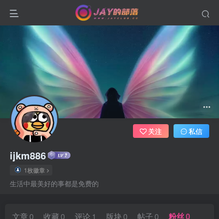
关注
私信
ijkm886
1枚徽章
生活中最美好的事都是免费的
文章
0
收藏
0
评论
1
版块
0
帖子
0
粉丝
0