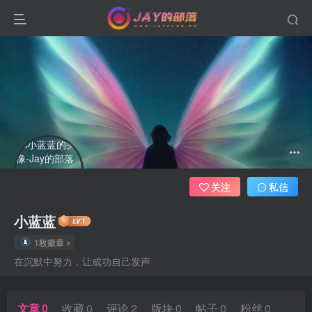
关注
私信
小蓝蓝
1枚徽章
在沉默中努力，让成功自己发声
文章
0
收藏
0
评论
2
版块
0
帖子
0
粉丝
0