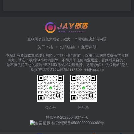
互联网资源集大成者，致力一个网站解决所有问题
关于本站
友情链接
免责声明
本站所有资源收集整理于网络，本站不参与制作，仅用于互联网爱好者学习和
研究，请在下载后24小时内删除，不得用于任何商业用途，否则后果自负；
如不慎侵犯了您的权利,请及时联系站长处理删除。敬请谅解！ 侵权删帖/违法
举报/投稿等请联系邮箱2113590144@qq.com
公众号
粉丝群
桂ICP备2022004937号-6
桂公网安备45080202000360号