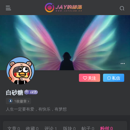
关注
私信
白砂糖
1枚徽章
人生一定要有爱，有快乐，有梦想
文章
0
收藏
0
评论
1
版块
0
帖子
0
粉丝
0