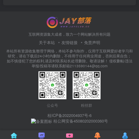
互联网资源集大成者，致力一个网站解决所有问题
关于本站
友情链接
免责声明
本站所有资源收集整理于网络，本站不参与制作，仅用于互联网爱好者学习和
研究，请在下载后24小时内删除，不得用于任何商业用途，否则后果自负；
如不慎侵犯了您的权利,请及时联系站长处理删除。敬请谅解！ 侵权删帖/违法
举报/投稿等请联系邮箱2113590144@qq.com
公众号
粉丝群
桂ICP备2022004937号-6
桂公网安备45080202000360号