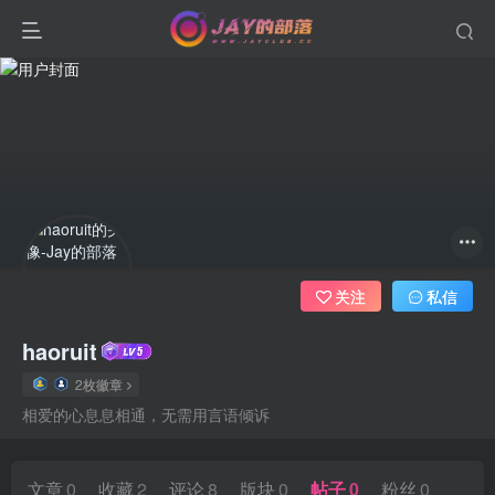
关注
私信
haoruit
2枚徽章
相爱的心息息相通，无需用言语倾诉
文章
0
收藏
2
评论
8
版块
0
帖子
0
粉丝
0