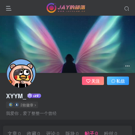
关注
私信
XYYM_
2枚徽章
我爱你，爱了整整一个曾经
文章
0
收藏
0
评论
0
版块
0
帖子
0
粉丝
0