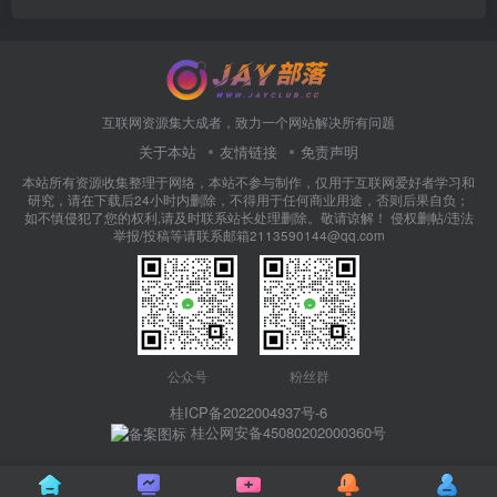
互联网资源集大成者，致力一个网站解决所有问题
关于本站
友情链接
免责声明
本站所有资源收集整理于网络，本站不参与制作，仅用于互联网爱好者学习和
研究，请在下载后24小时内删除，不得用于任何商业用途，否则后果自负；
如不慎侵犯了您的权利,请及时联系站长处理删除。敬请谅解！ 侵权删帖/违法
举报/投稿等请联系邮箱2113590144@qq.com
公众号
粉丝群
桂ICP备2022004937号-6
桂公网安备45080202000360号