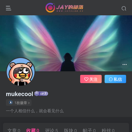
关注
私信
mukecool
1枚徽章
一个人相信什么，就会看见什么
文章
0
收藏
0
评论
5
版块
0
帖子
0
粉丝
0