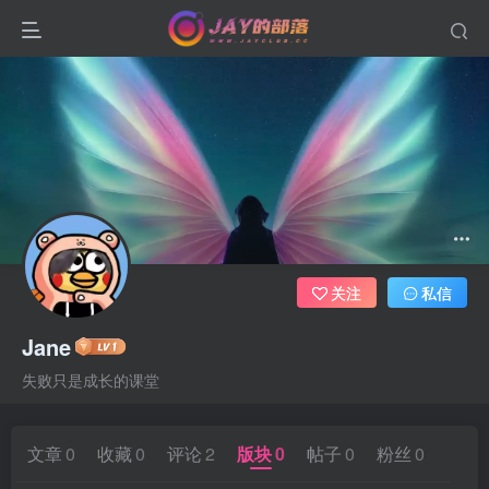
关注
私信
Jane
失败只是成长的课堂
文章
0
收藏
0
评论
2
版块
0
帖子
0
粉丝
0