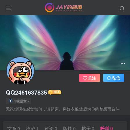
关注
私信
QQ2461637835
1枚徽章
无论你现在感觉如何，请起床、穿好衣服然后为你的梦想而奋斗
文章
0
收藏
1
评论
0
版块
0
帖子
0
粉丝
0