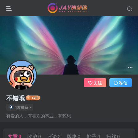
关注
私信
不错哦
1枚徽章
有爱的人，有喜欢的事业，有梦想
文章
0
收藏
0
评论
2
版块
0
帖子
0
粉丝
0