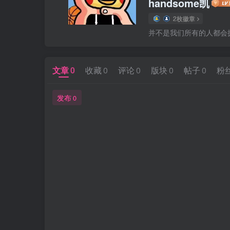
handsome凯
2枚徽章
并不是我们所有的人都会
文章
0
收藏
0
评论
0
版块
0
帖子
0
粉
发布
0