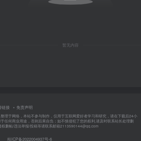
暂无内容
情链接
免责声明
集整理于网络，本站不参与制作，仅用于互联网爱好者学习和研究，请在下载后24小
用于任何商业用途，否则后果自负；如不慎侵犯了您的权利,请及时联系站长处理删
权删帖/违法举报/投稿等请联系邮箱2113590144@qq.com
桂ICP备2022004937号-6