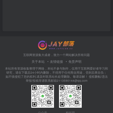
互联网资源集大成者，致力一个网站解决所有问题
关于本站
友情链接
免责声明
本站所有资源收集整理于网络，本站不参与制作，仅用于互联网爱好者学习和
研究，请在下载后24小时内删除，不得用于任何商业用途，否则后果自负；
如不慎侵犯了您的权利,请及时联系站长处理删除。敬请谅解！ 侵权删帖/违法
举报/投稿等请联系邮箱2113590144@qq.com
公众号
粉丝群