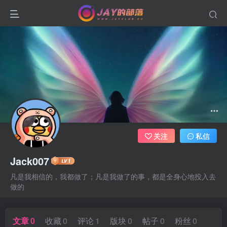
关注
私信
Jack007
凡是我相信的，我都做了；凡是我做了的事，都是全身心地投入去
做的
文章
0
收藏
0
评论
1
版块
0
帖子
0
粉丝
0