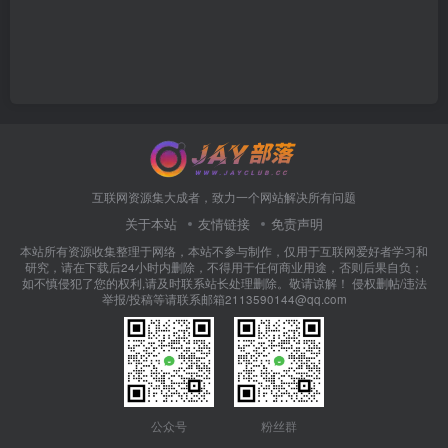
互联网资源集大成者，致力一个网站解决所有问题
关于本站
友情链接
免责声明
本站所有资源收集整理于网络，本站不参与制作，仅用于互联网爱好者学习和
研究，请在下载后24小时内删除，不得用于任何商业用途，否则后果自负；
如不慎侵犯了您的权利,请及时联系站长处理删除。敬请谅解！ 侵权删帖/违法
举报/投稿等请联系邮箱2113590144@qq.com
公众号
粉丝群